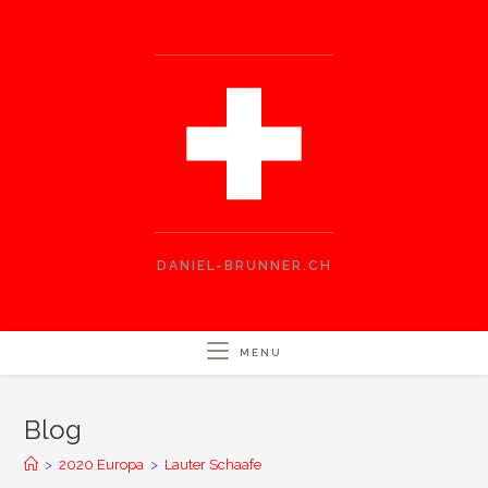
Skip
to
content
DANIEL-BRUNNER.CH
MENU
Blog
>
2020 Europa
>
Lauter Schaafe