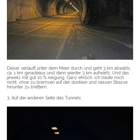
Dieser verläuft unter dem Meer durch und geht 3 km abwärts,
ca. 1 km geradeaus und dann wieder 3 km aufwärts. Und das
jeweils mit gut 10 % neigung. Ganz ehrlich: ich traute mich
nicht, ohne zu bremsen auf der dunklen und nassen Strasse
hinunter zu brettern.
3. Auf der anderen Seite des Tunnels: