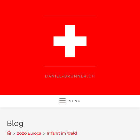
Skip
to
content
DANIEL-BRUNNER.CH
MENU
Blog
>
2020 Europa
>
Irrfahrt im Wald